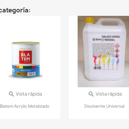
categoría:
Vista rápida
Vista rápida


Blatem Acrylic Metalizado
Disolvente Universal