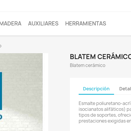
MADERA
AUXILIARES
HERRAMIENTAS
o
BLATEM CERÁMIC
Blatem cerámico
Descripción
Detal
Esmalte poliuretano-acr
isocianatos alifáticos) 
tipos de soportes, ofre
prestaciones exigidas e