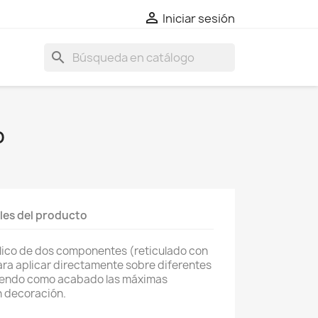

Iniciar sesión
search
O
les del producto
ílico de dos componentes (reticulado con
para aplicar directamente sobre diferentes
ciendo como acabado las máximas
n decoración.