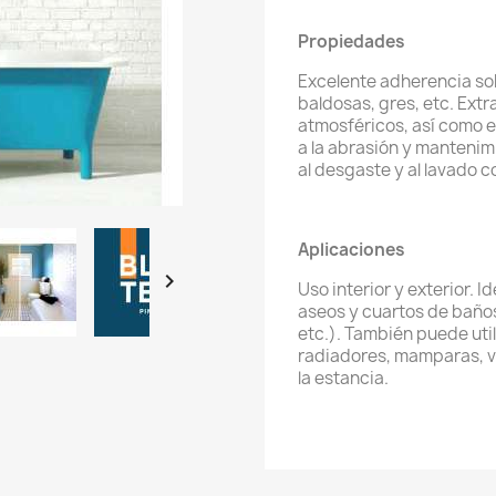
Propiedades
Excelente adherencia sob
baldosas, gres, etc. Extr
atmosféricos, así como e
a la abrasión y mantenim
al desgaste y al lavado 
Aplicaciones

Uso interior y exterior. 
aseos y cuartos de baños
etc.). También puede uti
radiadores, mamparas, ve
la estancia.