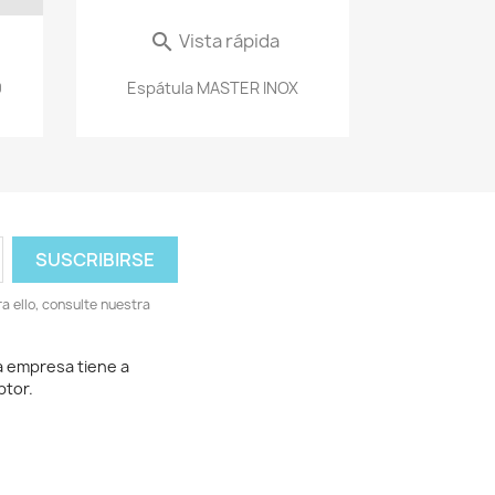
Vista rápida

0
Espátula MASTER INOX
 ello, consulte nuestra
a empresa tiene a
ptor.