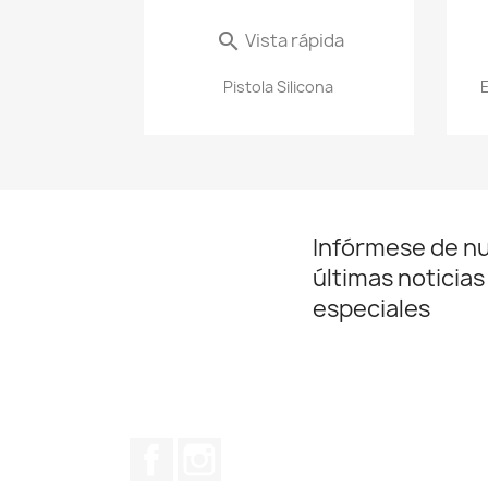
Vista rápida

Pistola Silicona
E
Infórmese de n
últimas noticias
especiales
Facebook
Instagram