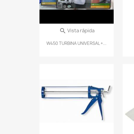
Vista rápida

W450 TURBINA UNIVERSAL +...