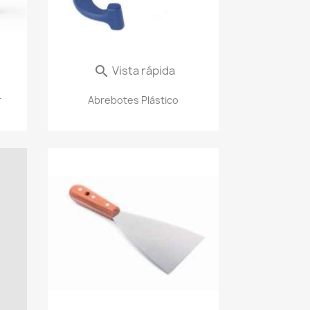
Vista rápida

r
Abrebotes Plástico