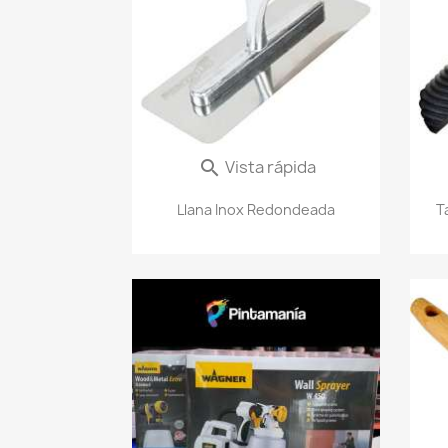
Vista rápida

Llana Inox Redondeada
T