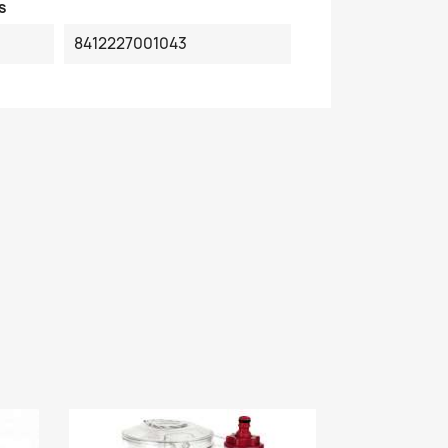
s
8412227001043