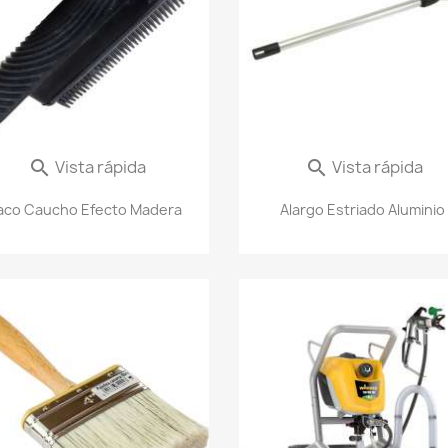
Vista rápida
Vista rápida


aco Caucho Efecto Madera
Alargo Estriado Aluminio