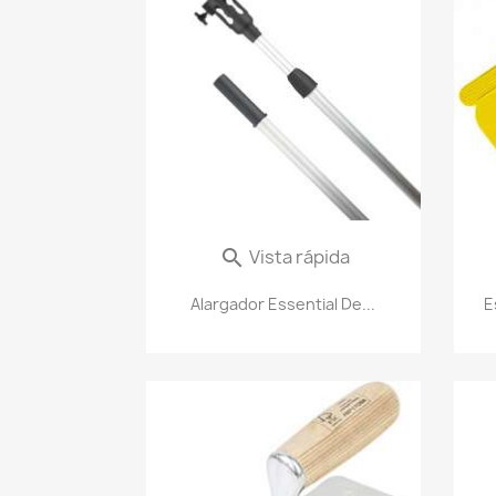
Vista rápida

Alargador Essential De...
E