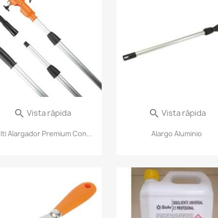
Vista rápida
Vista rápida


lti Alargador Premium Con...
Alargo Aluminio