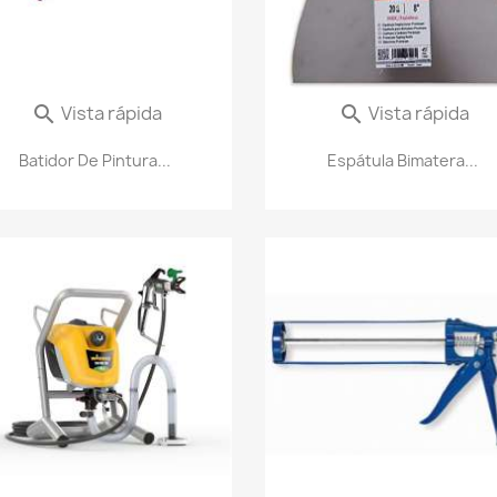
Vista rápida
Vista rápida


Batidor De Pintura...
Espátula Bimatera...