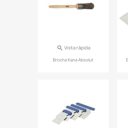
Vista rápida

Brocha Kana Absolut
E