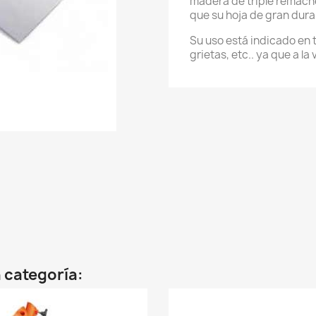
madera de triple remache,
que su hoja de gran dura
Su uso está indicado en t
grietas, etc.. ya que a la 
 categoría: